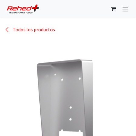
Ir al contenido
Todos los productos