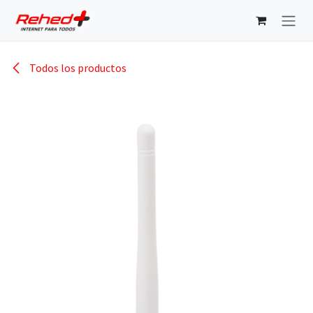
Ir al contenido
Todos los productos