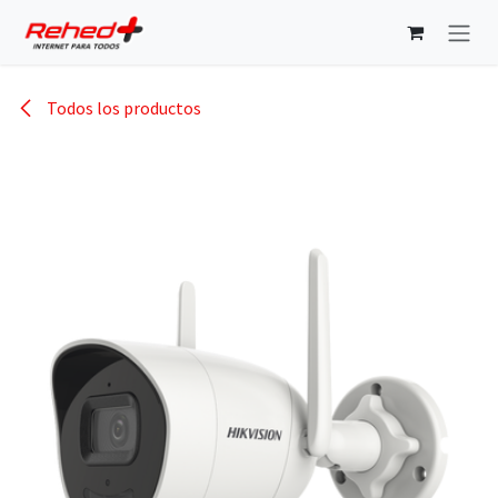
Ir al contenido
Todos los productos