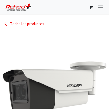
Ir al contenido
Todos los productos