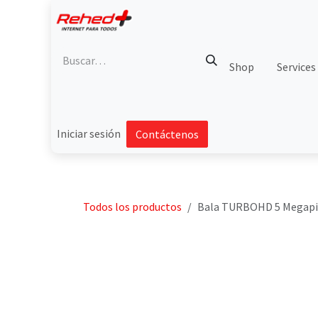
Ir al contenido
Shop
Services
Iniciar sesión
Contáctenos
Todos los productos
Bala TURBOHD 5 Megapixel