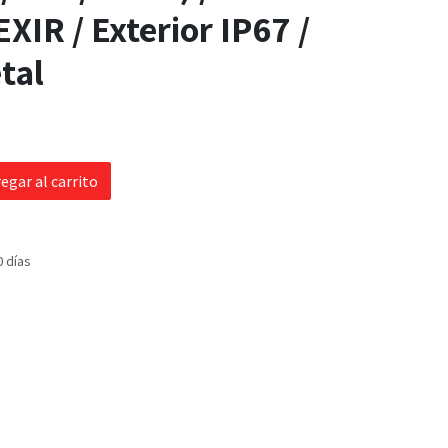
XIR / Exterior IP67 /
tal
egar al carrito
0 días