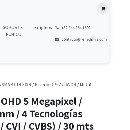
SOPORTE
Empleos
͏
+52 844 364 1602
TECNICO
contacto@rehedmas.com
s SMART IR EXIR / Exterior IP67 / dWDR / Metal
OHD 5 Megapixel /
mm / 4 Tecnologías
/ CVI / CVBS) / 30 mts