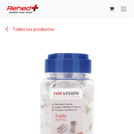
Ir al contenido
Todos los productos