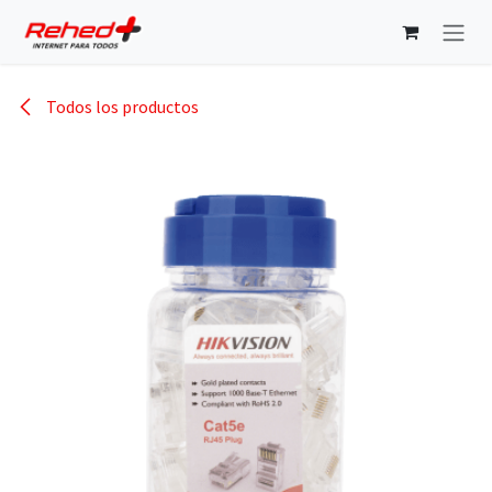
Ir al contenido
Todos los productos