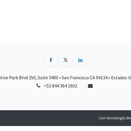
tive Park Blvd 250, Suite 3400 • San Francisco CA 94134 • Estados 
+
52 844 364 1602
Con tecnología d