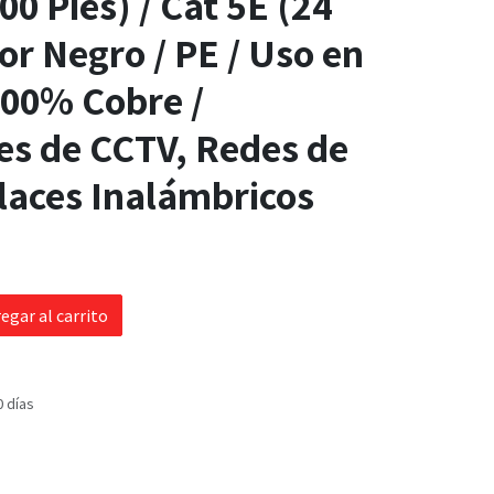
00 Pies) / Cat 5E (24
or Negro / PE / Uso en
 100% Cobre /
es de CCTV, Redes de
laces Inalámbricos
egar al carrito
0 días