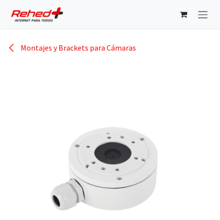
Ir al contenido
Montajes y Brackets para Cámaras