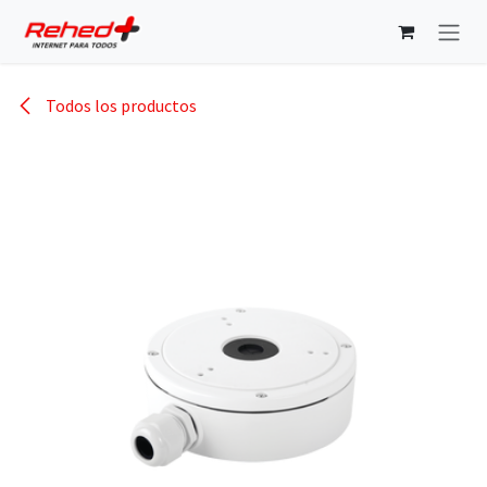
Ir al contenido
Todos los productos