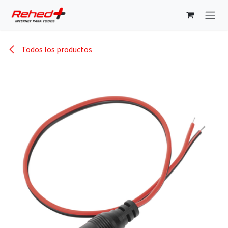
Ir al contenido
Todos los productos