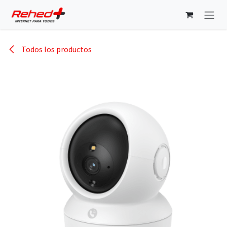
Ir al contenido
Todos los productos