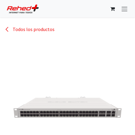
Ir al contenido
Todos los productos