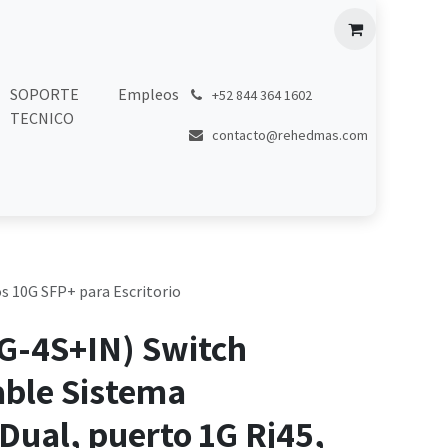
SOPORTE
Empleos
͏
+52 844 364 1602
TECNICO
contacto@rehedmas.com
s 10G SFP+ para Escritorio
G-4S+IN) Switch
able Sistema
Dual, puerto 1G Rj45,