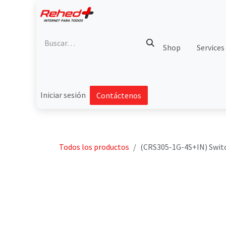
Ir al contenido
Shop
Services
Iniciar sesión
Contáctenos
Todos los productos
(CRS305-1G-4S+IN) Switch