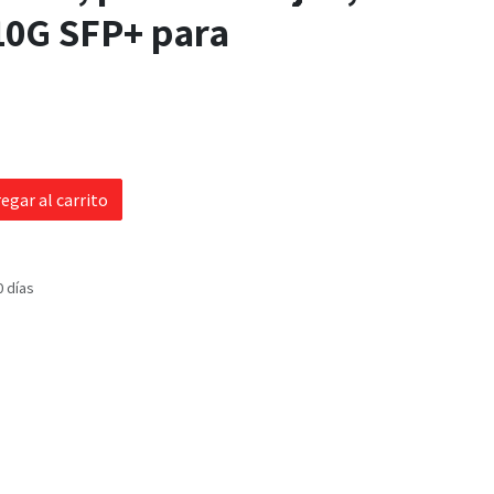
10G SFP+ para
egar al carrito
0 días