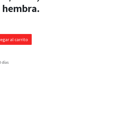
N hembra.
egar al carrito
0 días