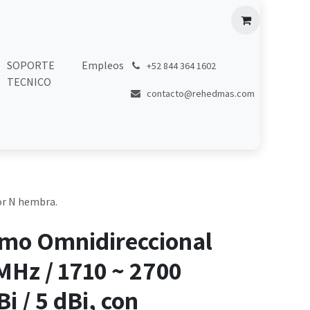
SOPORTE
Empleos
͏
+52 844 364 1602
TECNICO
contacto@rehedmas.com
or N hembra.
mo Omnidireccional
MHz / 1710 ~ 2700
i / 5 dBi, con