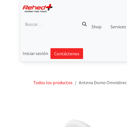
Ir al contenido
Shop
Services
Iniciar sesión
Contáctenos
Todos los productos
Antena Domo Omnidireccio