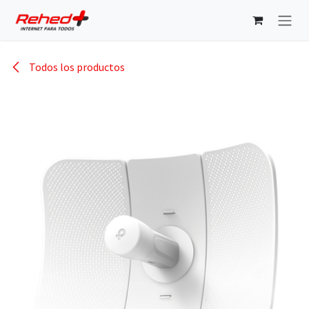
Ir al contenido
Todos los productos