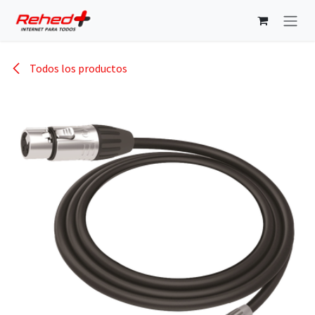
Ir al contenido
Todos los productos