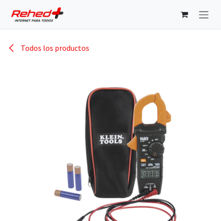
Ir al contenido
Todos los productos