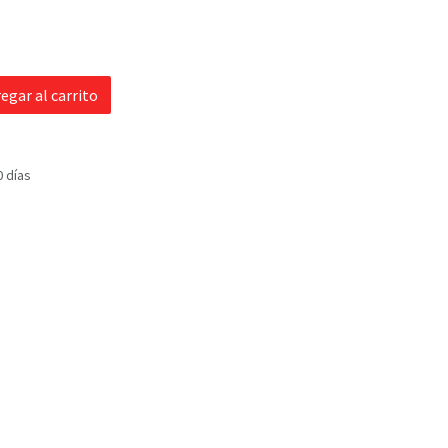
egar al carrito
0 días