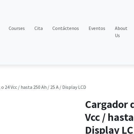
Courses
Cita
Contáctenos
Eventos
About
Us
 o 24 Vcc / hasta 250 Ah / 25 A / Display LCD
Cargador d
Vcc / hasta
Display L