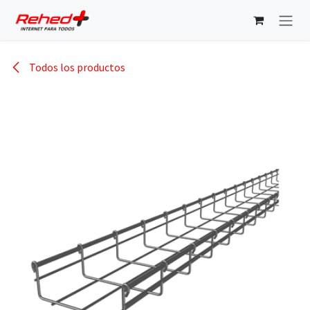
Ir al contenido
Todos los productos