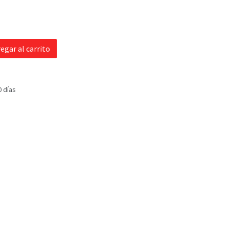
egar al carrito
0 días