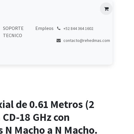
SOPORTE
Empleos
͏
+52 844 364 1602
TECNICO
contacto@rehedmas.com
ial de 0.61 Metros (2
a CD-18 GHz con
s N Macho a N Macho.