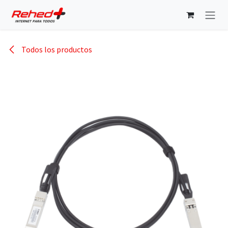
Ir al contenido
Todos los productos