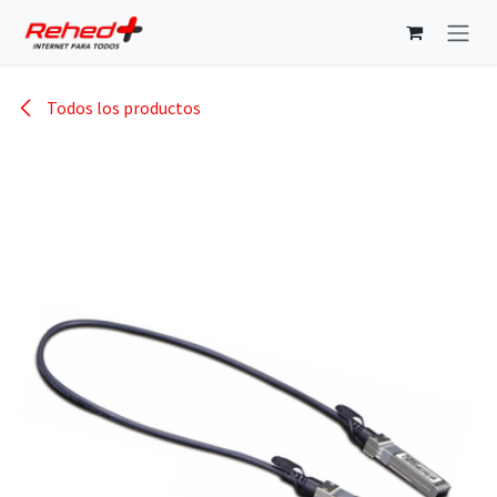
Ir al contenido
Todos los productos