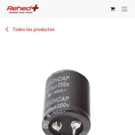
Ir al contenido
Todos los productos