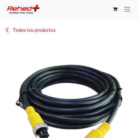
Ir al contenido
Todos los productos