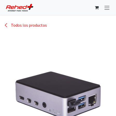
Ir al contenido
Todos los productos