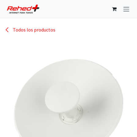
Ir al contenido
Todos los productos