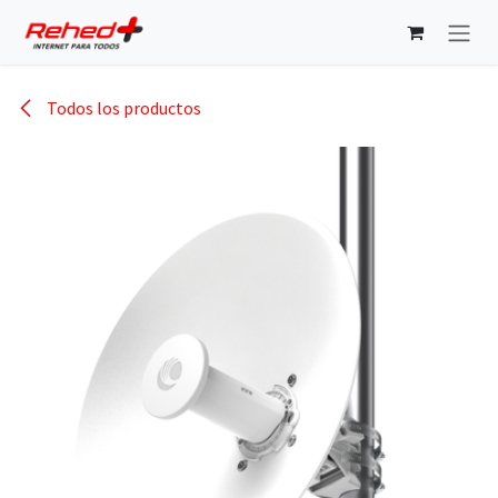
Ir al contenido
Todos los productos