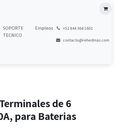
SOPORTE
Empleos
͏
+52 844 364 1602
TECNICO
contacto@rehedmas.com
Terminales de 6
0A, para Baterias