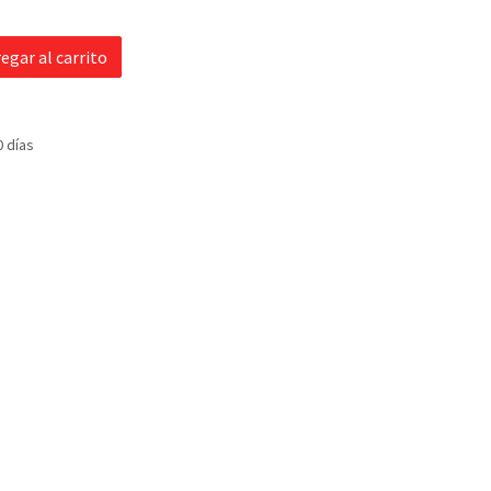
egar al carrito
0 días