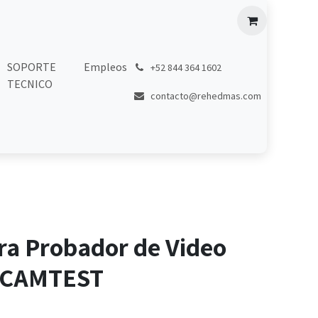
SOPORTE
Empleos
͏
+52 844 364 1602
TECNICO
contacto@rehedmas.com
ra Probador de Video
PCAMTEST