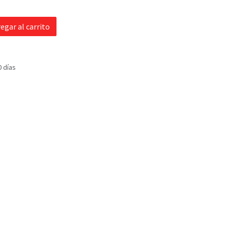
egar al carrito
0 días