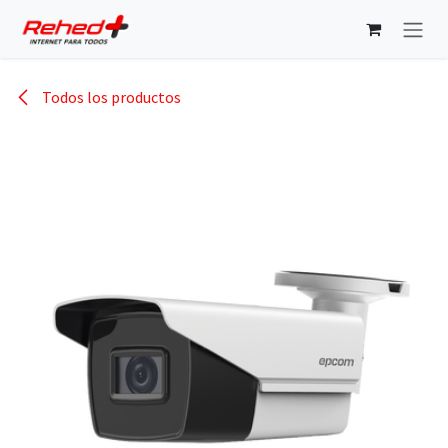
Ir al contenido
Todos los productos