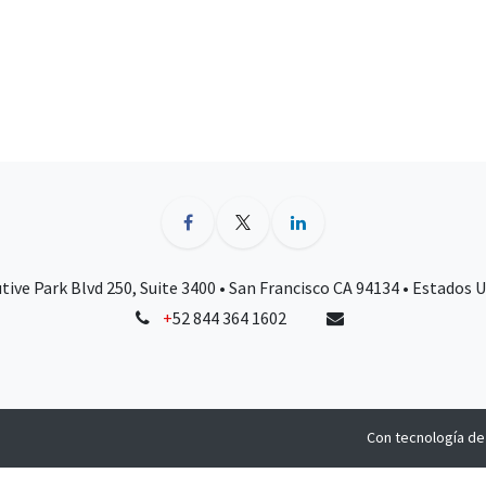
tive Park Blvd 250, Suite 3400 • San Francisco CA 94134 • Estados 
+
52 844 364 1602
Con tecnología d