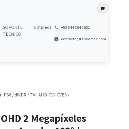
SOPORTE
Empleos
͏
+52 844 364 1602
TECNICO
contacto@rehedmas.com
or IP66 / dWDR / TVI-AHD-CVI-CVBS /
OHD 2 Megapíxeles