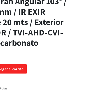
Gran Angular 103° /
mm / IR EXIR
 20 mts / Exterior
R / TVI-AHD-CVI-
icarbonato
egar al carrito
0 días