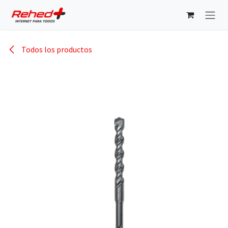
Ir al contenido
Todos los productos