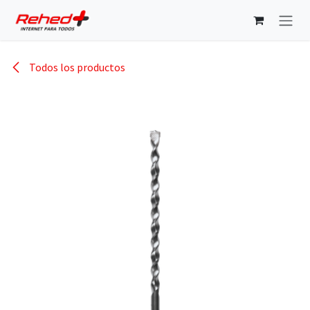
Ir al contenido
Todos los productos