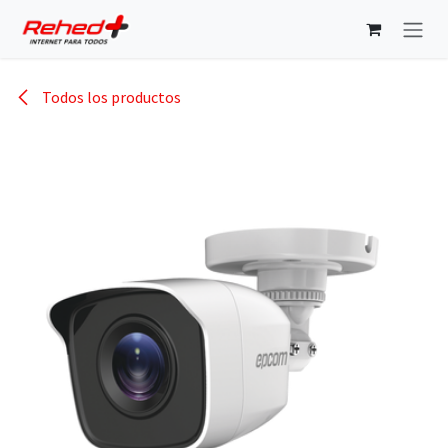
Ir al contenido
Todos los productos