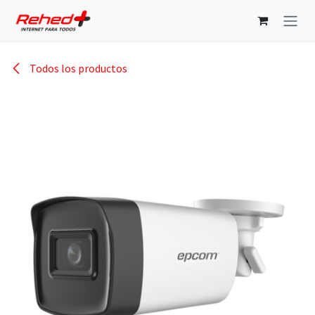
Ir al contenido
Todos los productos