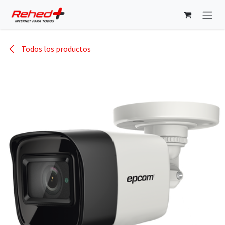
Ir al contenido
Todos los productos