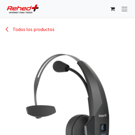
Ir al contenido
Todos los productos