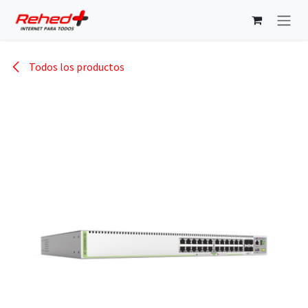
Ir al contenido
Todos los productos