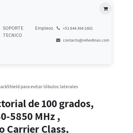
SOPORTE
Empleos
͏
+52 844 364 1602
TECNICO
contacto@rehedmas.com
ackShield para evitar lóbulos laterales
torial de 100 grados,
50-5850 MHz ,
 Carrier Class,