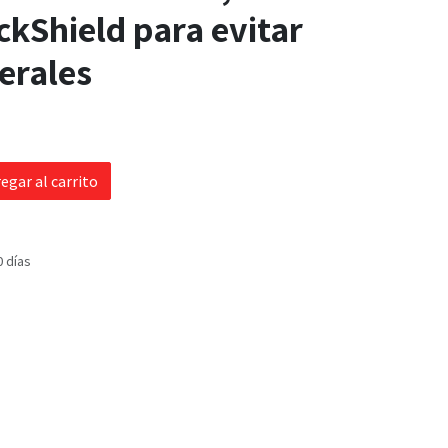
ckShield para evitar
terales
egar al carrito
0 días