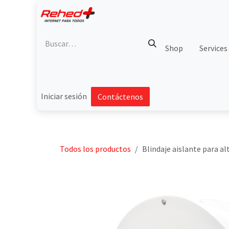
Ir al contenido
Shop
Services
Iniciar sesión
Contáctenos
Todos los productos
Blindaje aislante para a