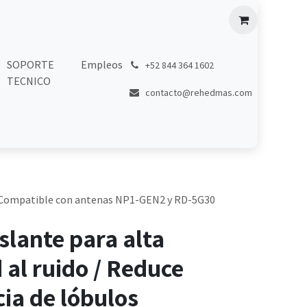
SOPORTE
Empleos
͏
+52 844 364 1602
TECNICO
contacto@rehedmas.com
es / Compatible con antenas NP1-GEN2 y RD-5G30
islante para alta
al ruido / Reduce
cia de lóbulos