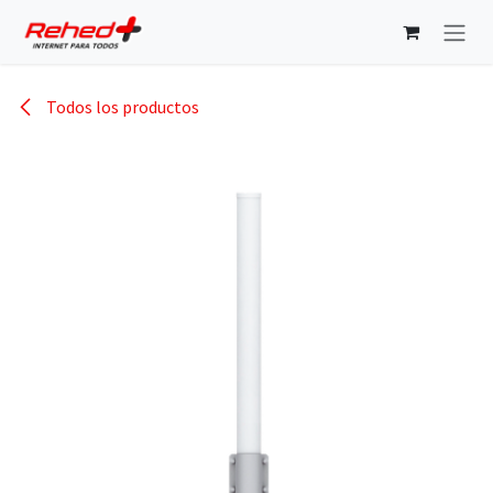
Ir al contenido
Todos los productos