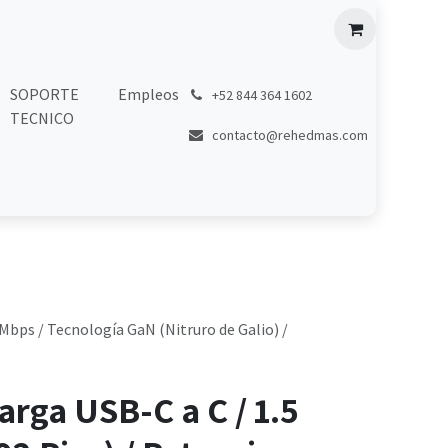
SOPORTE
Empleos
͏
+52 844 364 1602
TECNICO
contacto@rehedmas.com
 Mbps / Tecnología GaN (Nitruro de Galio) /
arga USB-C a C / 1.5