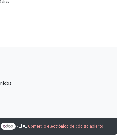
0 días
Unidos
e
- El #1
Comercio electrónico de código abierto