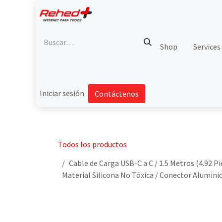
Ir al contenido
Shop
Services
Iniciar sesión
Contáctenos
Todos los productos
Cable de Carga USB-C a C / 1.5 Metros (4.92 P
Material Silicona No Tóxica / Conector Alumin