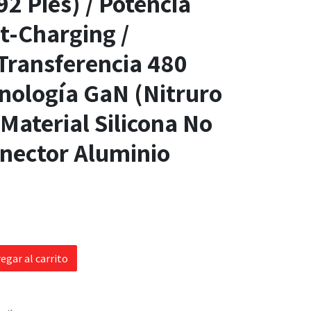
92 Pies) / Potencia
t-Charging /
Transferencia 480
nología GaN (Nitruro
 Material Silicona No
onector Aluminio
egar al carrito