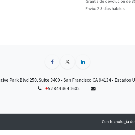
Grantía de devolución de 3
Envío: 2-3 días hábiles
tive Park Blvd 250, Suite 3400 • San Francisco CA 94134 • Estados 
+
52 844 364 1602
Con tecnología d