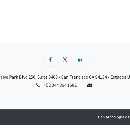
tive Park Blvd 250, Suite 3400 • San Francisco CA 94134 • Estados 
+
52 844 364 1602
Con tecnología d