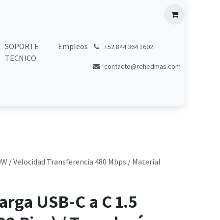
SOPORTE
Empleos
͏
+52 844 364 1602
TECNICO
contacto@rehedmas.com
0W / Velocidad Transferencia 480 Mbps / Material
arga USB-C a C 1.5