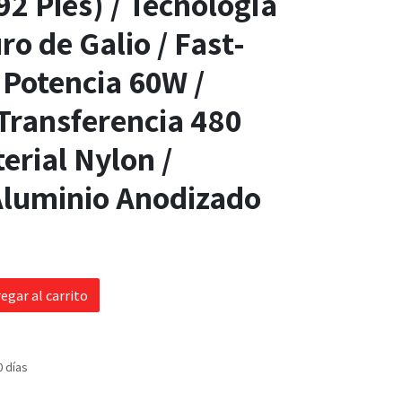
92 Pies) / Tecnología
ro de Galio / Fast-
 Potencia 60W /
Transferencia 480
erial Nylon /
Aluminio Anodizado
egar al carrito
0 días