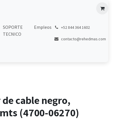
SOPORTE
Empleos
͏
+52 844 364 1602
TECNICO
contacto@rehedmas.com
de cable negro,
mts (4700-06270)