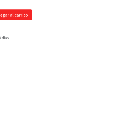
egar al carrito
0 días