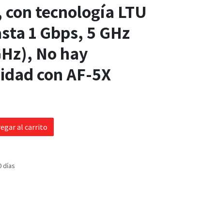
 con tecnología LTU
asta 1 Gbps, 5 GHz
 GHz), No hay
idad con AF-5X
egar al carrito
0 días