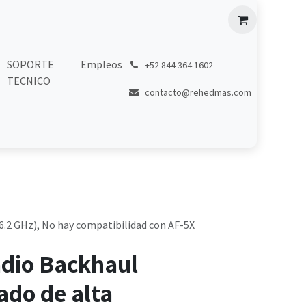
SOPORTE
Empleos
͏
+52 844 364 1602
TECNICO
contacto@rehedmas.com
 6.2 GHz), No hay compatibilidad con AF-5X
adio Backhaul
ado de alta