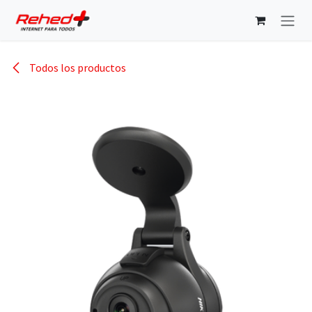
Ir al contenido
Todos los productos