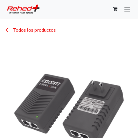
Ir al contenido
Todos los productos