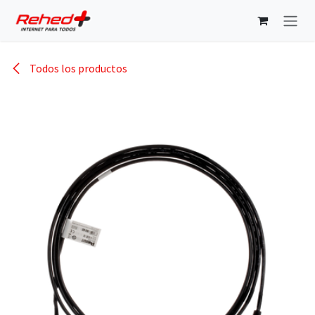
Ir al contenido
Todos los productos