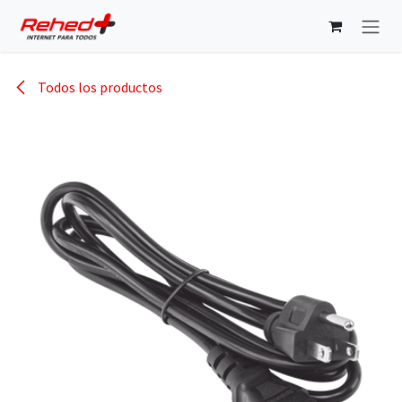
Ir al contenido
Todos los productos